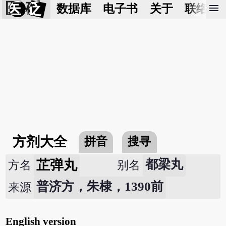
医 砭
menu
数据库
电子书
关于
联络我
方剂大全
拼音
搜寻
芷弹丸
都梁丸
方名
别名
普济方，朱棣，1390前
来源
English version