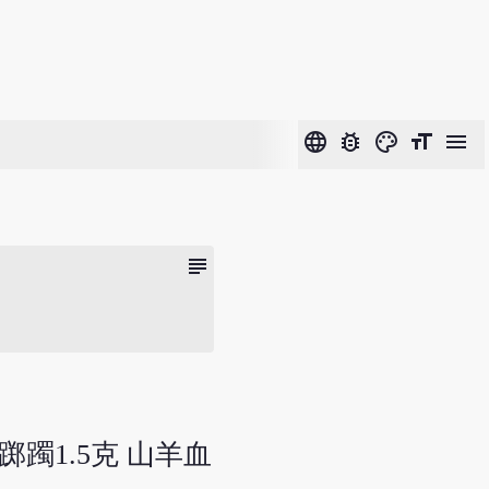
language
bug_report
color_lens
format_size
menu
subject
踯躅1.5克 山羊血