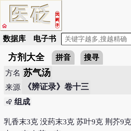
医
砭
沈
药
home
子
数据库
电子书
方剂大全
拼音
搜寻
苏气汤
方名
《辨证录》卷十三
来源
组成
bubble_chart
乳香末3克 没药末3克 苏叶9克 荆芥9克