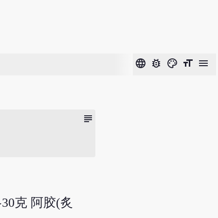
language
bug_report
color_lens
format_size
menu
subject
30克 阿胶(炙