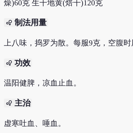
燥)60克 生干地黄(焙干)120克
制法用量
bubble_chart
上八味，捣罗为散。每服9克，空腹时
功效
bubble_chart
温阳健脾，凉血止血。
主治
bubble_chart
虚寒吐血、唾血。