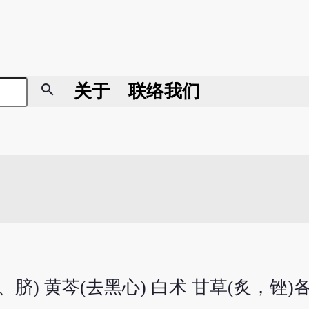
search
关于
联络我们
脐) 黄芩(去黑心) 白术 甘草(炙，锉)各