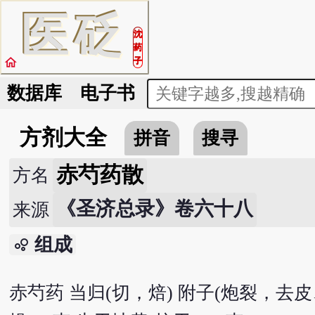
医
砭
沈
药
home
子
数据库
电子书
方剂大全
拼音
搜寻
赤芍药散
方名
《圣济总录》卷六十八
来源
组成
bubble_chart
赤芍药 当归(切，焙) 附子(炮裂，去皮、