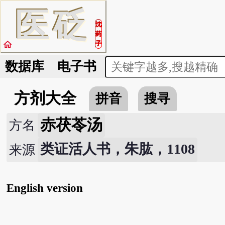
医
砭
沈
药
home
子
数据库
电子书
方剂大全
拼音
搜寻
赤茯苓汤
方名
类证活人书，朱肱，1108
来源
English version