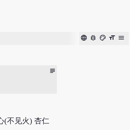
language
bug_report
color_lens
format_size
menu
subject
心(不见火) 杏仁