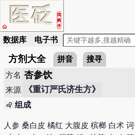
医
砭
沈
药
home
子
数据库
电子书
方剂大全
拼音
搜寻
杏参饮
方名
《重订严氏济生方》
来源
组成
bubble_chart
人参 桑白皮 橘红 大腹皮 槟榔 白术 诃