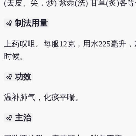
(去皮、尖，炒) 紫菀(洗) 甘草(炙)各
制法用量
bubble_chart
上药㕮咀。每服12克，用水225毫升
时候。
功效
bubble_chart
温补肺气，化痰平喘。
主治
bubble_chart