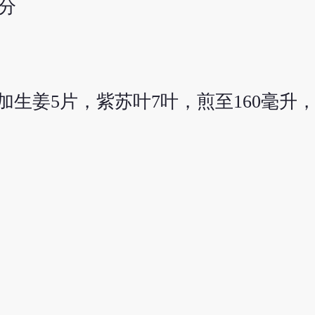
等分
，加生姜5片，紫苏叶7叶，煎至160毫升