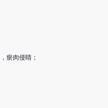
烂，瘀肉侵睛；