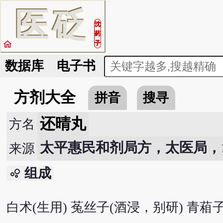
医
砭
沈
药
home
子
数据库
电子书
方剂大全
拼音
搜寻
还晴丸
方名
太平惠民和剂局方，太医局，107
来源
组成
bubble_chart
白术(生用) 菟丝子(酒浸，别研) 青葙子