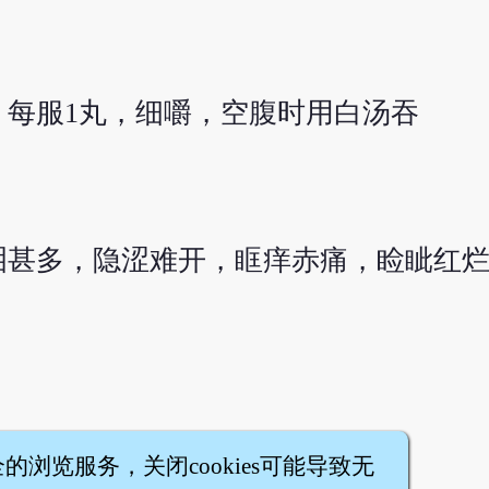
每服1丸，细嚼，空腹时用白汤吞
泪甚多，隐涩难开，眶痒赤痛，睑眦红
全的浏览服务，关闭cookies可能导致无