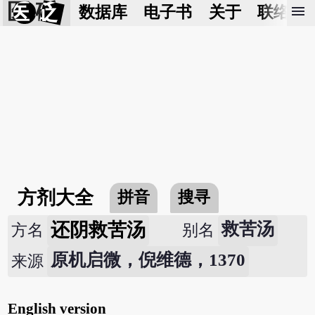
医 砭
menu
数据库
电子书
关于
联络我
方剂大全
拼音
搜寻
还阴救苦汤
救苦汤
方名
别名
原机启微，倪维德，1370
来源
English version