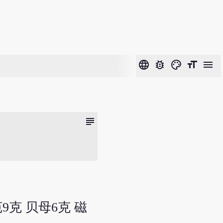
language
bug_report
color_lens
format_size
menu
subject
9克 贝母6克 磁