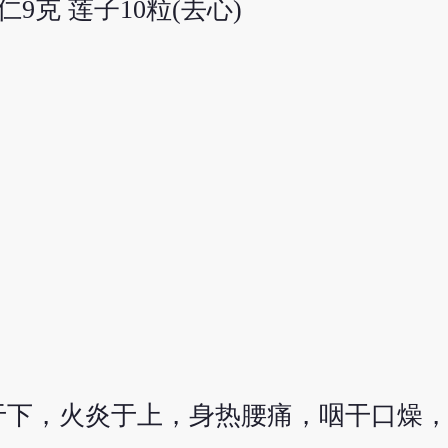
仁9克 莲子10粒(去心)
于下，火炎于上，身热腰痛，咽干口燥