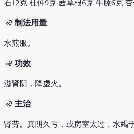
石12克 杜仲9克 茜草根6克 牛膝6克 杏
制法用量
bubble_chart
水煎服。
功效
bubble_chart
滋肾阴，降虚火。
主治
bubble_chart
肾劳。真阴久亏，或房室太过，水竭