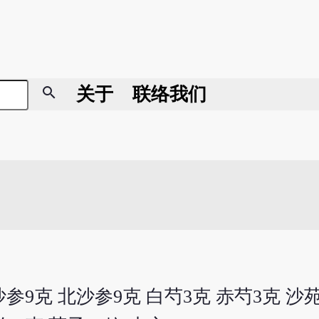
search
关于
联络我们
沙参9克 北沙参9克 白芍3克 赤芍3克 沙苑