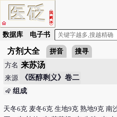
医
砭
沈
药
home
子
数据库
电子书
方剂大全
拼音
搜寻
来苏汤
方名
《医醇剩义》卷二
来源
组成
bubble_chart
天冬6克 麦冬6克 生地9克 熟地9克 南