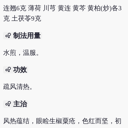
连翘6克 薄荷 川芎 黄连 黄芩 黄柏(炒)各3
克 土茯苓9克
bubble_chart
制法用量
水煎，温服。
bubble_chart
功效
疏风清热。
bubble_chart
主治
风热蕴结，眼睑生椒粟疮，色红而坚，初