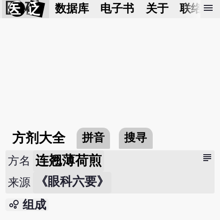
医 砭
menu
数据库
电子书
关于
联络我
方剂大全
拼音
搜寻
subject
连翘薄荷煎
方名
《眼科六要》
来源
bubble_chart
组成