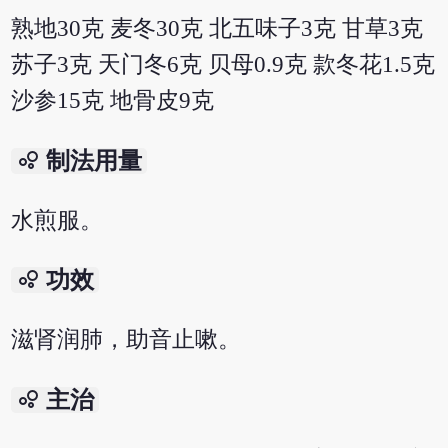
熟地30克 麦冬30克 北五味子3克 甘草3克
苏子3克 天门冬6克 贝母0.9克 款冬花1.5克
沙参15克 地骨皮9克
bubble_chart
制法用量
水煎服。
bubble_chart
功效
滋肾润肺，助音止嗽。
bubble_chart
主治