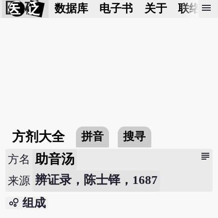
医 砭
menu
数据库
电子书
关于
联络我
方剂大全
拼音
搜寻
subject
助音汤
方名
辨证录，陈士铎，1687
来源
bubble_chart
组成