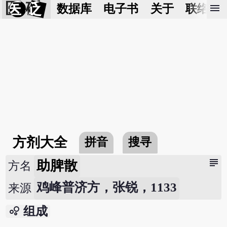
医 砭
menu
数据库
电子书
关于
联络我
方剂大全
拼音
搜寻
subject
助脾散
方名
鸡峰普济方，张锐，1133
来源
bubble_chart
组成