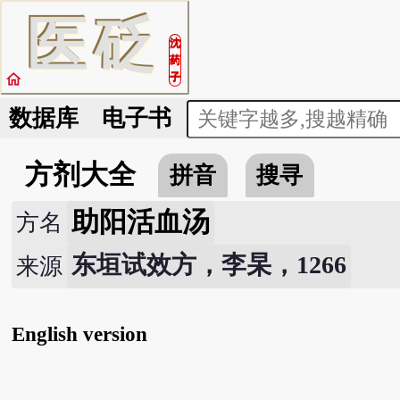
医
砭
沈
药
home
子
数据库
电子书
方剂大全
拼音
搜寻
助阳活血汤
方名
东垣试效方，李杲，1266
来源
English version