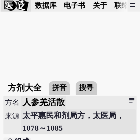
医 砭
menu
数据库
电子书
关于
联络我
方剂大全
拼音
搜寻
subject
人参羌活散
方名
太平惠民和剂局方，太医局，
来源
1078～1085