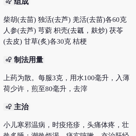
bubble_chart
组成
柴胡(去苗) 独活(去芦) 羌活(去苗)各60克
人参(去芦) 芎藭 枳壳(去瓤，麸炒) 茯苓
(去皮) 甘草(炙)各30克 桔梗
bubble_chart
制法用量
上药为散。每服3克，用水100毫升，入薄
荷少许，煎至80毫升，去滓
bubble_chart
主治
小儿寒邪温病，时疫疮疹，头痛体疼，壮
热多睡；潮热烦渴，痰实咳嗽。亦治肝经