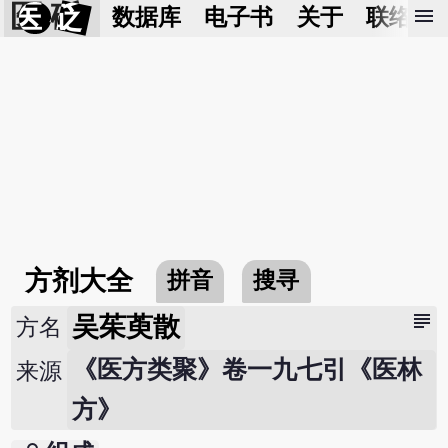
医 砭
menu
数据库
电子书
关于
联络我
方剂大全
拼音
搜寻
subject
吴茱萸散
方名
《医方类聚》卷一九七引《医林
来源
方》