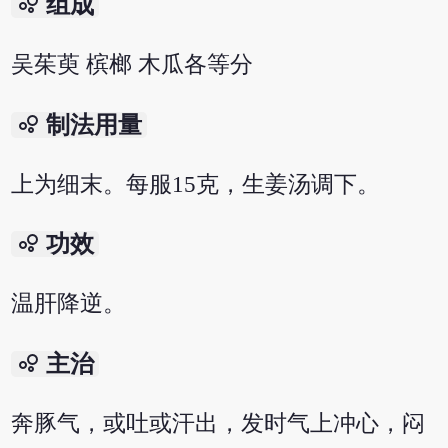
bubble_chart
组成
吴茱萸 槟榔 木瓜各等分
bubble_chart
制法用量
上为细末。每服15克，生姜汤调下。
bubble_chart
功效
温肝降逆。
bubble_chart
主治
奔豚气，或吐或汗出，发时气上冲心，闷