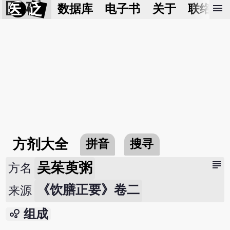
医 砭
menu
数据库
电子书
关于
联络我
方剂大全
拼音
搜寻
subject
吴茱萸粥
方名
《饮膳正要》卷二
来源
bubble_chart
组成