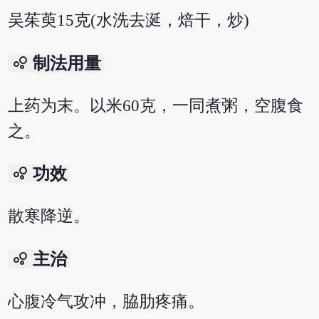
吴茱萸15克(水洗去涎，焙干，炒)
bubble_chart
制法用量
上药为末。以米60克，一同煮粥，空腹食
之。
bubble_chart
功效
散寒降逆。
bubble_chart
主治
心腹冷气攻冲，脇肋疼痛。