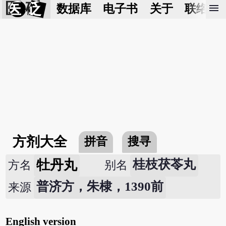
医 砭
menu
数据库
电子书
关于
联络我
方剂大全
拼音
搜寻
牡丹丸
桂枝茯苓丸
方名
别名
普济方，朱棣，1390前
来源
English version