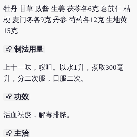
牡丹 甘草 败酱 生姜 茯苓各6克 薏苡仁 桔
梗 麦门冬各9克 丹参 芍药各12克 生地黄
15克
bubble_chart
制法用量
上十一味，㕮咀。以水1升，煮取300毫
升，分二次服，日服二次。
bubble_chart
功效
活血祛瘀，解毒排脓。
bubble_chart
主治