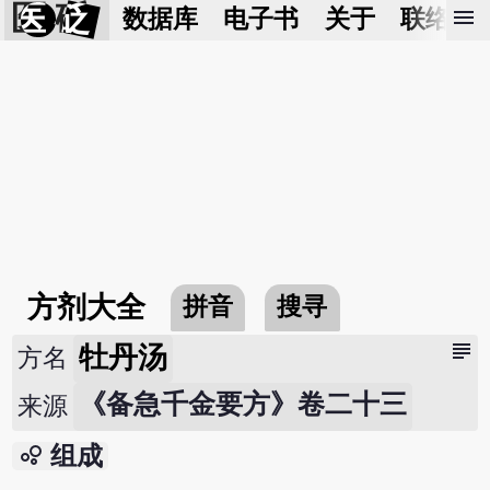
医 砭
menu
数据库
电子书
关于
联络我
方剂大全
拼音
搜寻
subject
牡丹汤
方名
《备急千金要方》卷二十三
来源
bubble_chart
组成