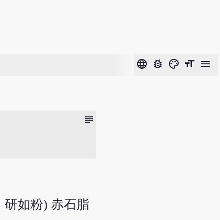
language
bug_report
color_lens
format_size
menu
subject
研如粉) 赤石脂