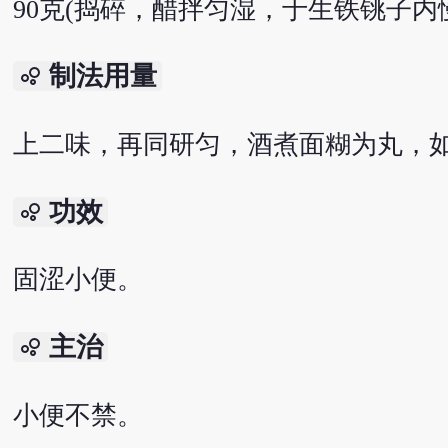
90克(捣碎，醋拌匀湿，于生铁铫子内
制法用量
bubble_chart
上二味，再同研匀，酒煮面糊为丸，如
功效
bubble_chart
固涩小便。
主治
bubble_chart
小便不禁。