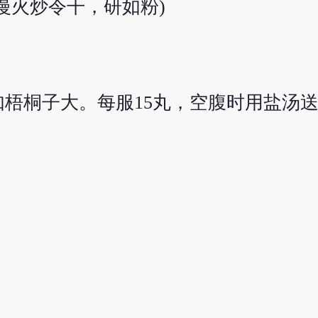
慢火炒令干，研如粉)
梧桐子大。每服15丸，空腹时用盐汤