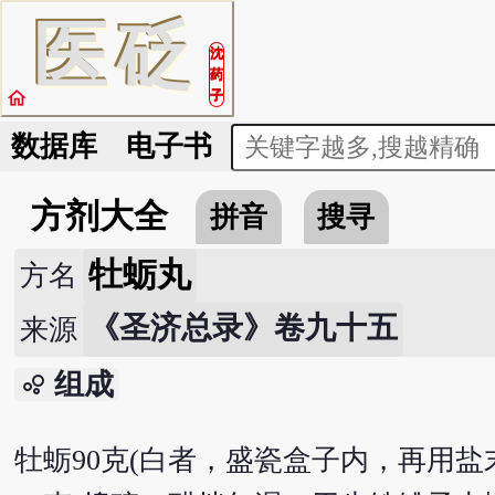
医
砭
沈
药
home
子
数据库
电子书
方剂大全
拼音
搜寻
牡蛎丸
方名
《圣济总录》卷九十五
来源
组成
bubble_chart
牡蛎90克(白者，盛瓷盒子内，再用盐