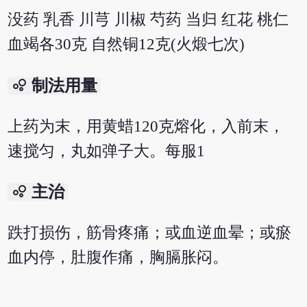
没药 乳香 川芎 川椒 芍药 当归 红花 桃仁
血竭各30克 自然铜12克(火煅七次)
bubble_chart
制法用量
上药为末，用黄蜡120克熔化，入前末，
速搅匀，丸如弹子大。每服1
bubble_chart
主治
跌打损伤，筋骨疼痛；或血逆血晕；或瘀
血内停，肚腹作痛，胸膈胀闷。