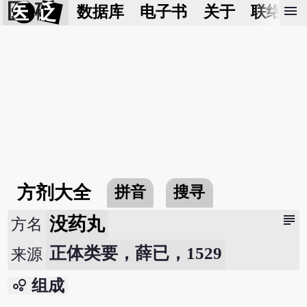
医 砭
menu
数据库
电子书
关于
联络我
方剂大全
拼音
搜寻
subject
没药丸
方名
正体类要，薛已，1529
来源
bubble_chart
组成