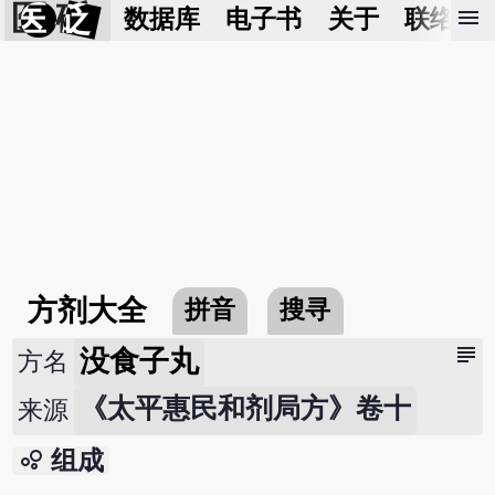
医 砭
menu
数据库
电子书
关于
联络我
方剂大全
拼音
搜寻
subject
没食子丸
方名
《太平惠民和剂局方》卷十
来源
bubble_chart
组成