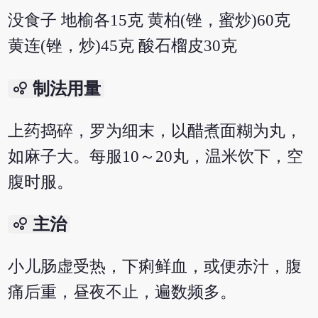
没食子 地榆各15克 黄柏(锉，蜜炒)60克
黄连(锉，炒)45克 酸石榴皮30克
bubble_chart
制法用量
上药捣碎，罗为细末，以醋煮面糊为丸，
如麻子大。每服10～20丸，温米饮下，空
腹时服。
bubble_chart
主治
小儿肠虚受热，下痢鲜血，或便赤汁，腹
痛后重，昼夜不止，遍数频多。