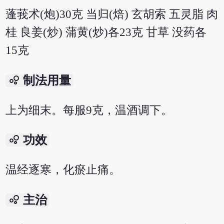
蓬莪术(炮)30克 当归(焙) 玄胡索 五灵脂 肉
桂 良姜(炒) 蒲黄(炒)各23克 甘草 没药各
15克
bubble_chart
制法用量
上为细末。每服9克，温酒调下。
bubble_chart
功效
温经逐寒，化瘀止痛。
bubble_chart
主治