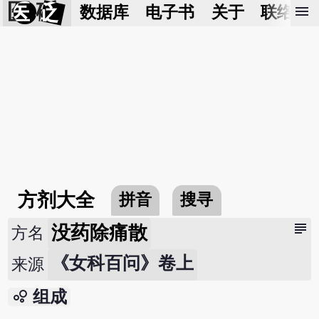
医 砭
menu
数据库
电子书
关于
联络我
方剂大全
拼音
搜寻
subject
没药除痛散
方名
《女科百问》卷上
来源
bubble_chart
组成