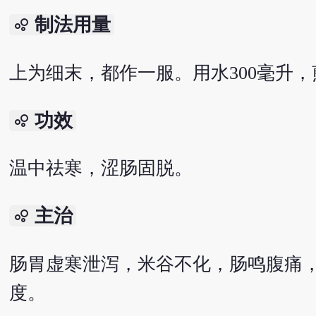
制法用量
bubble_chart
上为细末，都作一服。用水300毫升，
功效
bubble_chart
温中祛寒，涩肠固脱。
主治
bubble_chart
肠胃虚寒泄泻，米谷不化，肠鸣腹痛
度。