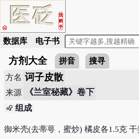
医
砭
沈
药
home
子
数据库
电子书
方剂大全
拼音
搜寻
诃子皮散
方名
《兰室秘藏》卷下
来源
组成
bubble_chart
御米壳(去蒂萼，蜜炒) 橘皮各1.5克 干姜