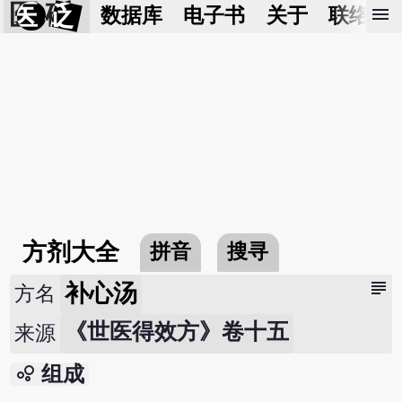
医 砭
menu
数据库
电子书
关于
联络我
方剂大全
拼音
搜寻
subject
补心汤
方名
《世医得效方》卷十五
来源
bubble_chart
组成