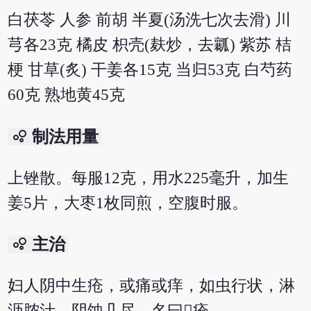
白茯苓 人参 前胡 半夏(汤洗七次去滑) 川
芎各23克 橘皮 枳壳(麸炒，去瓤) 紫苏 桔
梗 甘草(炙) 干姜各15克 当归53克 白芍药
60克 熟地黄45克
bubble_chart
制法用量
上锉散。每服12克，用水225毫升，加生
姜5片，大枣1枚同煎，空腹时服。
bubble_chart
主治
妇人阴中生疮，或痛或痒，如虫行状，淋
沥脓汁，阴蚀几尽，名曰疮。