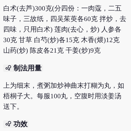
白术(去芦)300克(分四份：一肉蔻，二五
味子，三故纸，四吴茱萸各60克 拌炒，去
四味，只用白术) 莲肉(去心，炒) 人参各
30克 甘草 白芍(炒)各15克 木香(煨)12克
山药(炒) 陈皮各21克 干姜(炒)9克
bubble_chart
制法用量
上为细末，煮粥加炒神曲末打糊为丸，如
梧桐子大。每服100丸，空腹时用淡姜汤
送下。
bubble_chart
功效