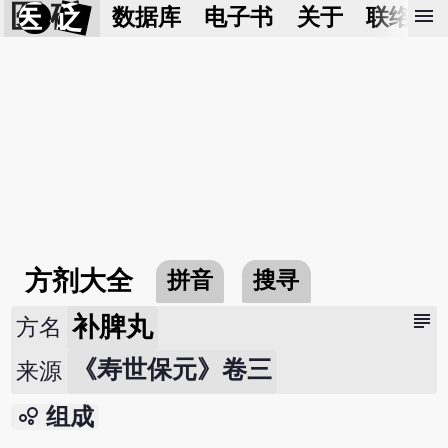
医 砭
menu
数据库
电子书
关于
联络我
方剂大全
拼音
搜寻
subject
补脾丸
方名
《寿世保元》卷三
来源
bubble_chart
组成