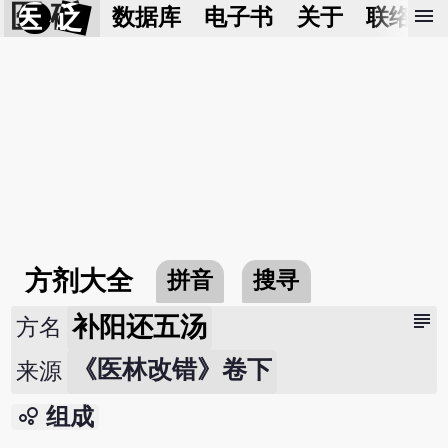
医 砭
menu
数据库
电子书
关于
联络我
方剂大全
拼音
搜寻
subject
补阳还五汤
方名
《医林改错》卷下
来源
bubble_chart
组成