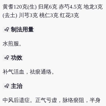
黄耆120克(生) 归尾6克 赤芍4.5克 地龙3克
(去土) 川芎3克 桃仁3克 红花3克
bubble_chart
制法用量
水煎服。
bubble_chart
功效
补气活血，祛瘀通络。
bubble_chart
主治
中风后遗症。正气亏虚，脉络瘀阻，半身