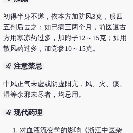
初得半身不遂，依本方加防风3克，服四
五剂后去之；如已病三两个月，前医遵古
方用寒凉药过多，加附子12～15克；如用
散风药过多，加党参10～15克。
bubble_chart
注意禁忌
中风正气未虚或阴虚阳亢，风、火、痰、
湿等余邪未尽者，均忌用。
bubble_chart
现代药理
对血液流变学的影响《浙江中医杂