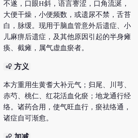
不遂，口眼Н斜，语言謇涩，口角流涎，
大便干燥，小便频数，或遗尿不禁，舌苔
白，脉缓。现用于脑血管意外后遗症、小
儿麻痹后遗症，及其他原因引起的半身瘫
痪、截瘫，属气虚血瘀者。
bubble_chart
方义
本方重用生黄耆大补元气；归尾、川芎、
赤芍、桃仁、红花活血化瘀；地龙通行经
络。诸药合用，使气旺血行，瘀祛络通，
诸症自可渐愈。
bubble_chart
加减