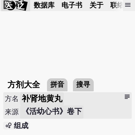
医 砭
menu
数据库
电子书
关于
联络我
方剂大全
拼音
搜寻
subject
补肾地黄丸
方名
《活幼心书》卷下
来源
bubble_chart
组成