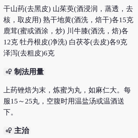
干山药(去黑皮) 山茱萸(酒浸润，蒸透，去
核，取皮用) 熟干地黄(酒洗，焙干)各15克
鹿茸(蜜或酒涂，炒) 川牛膝(酒洗，焙)各
12克 牡丹根皮(净洗) 白茯苓(去皮)各9克
泽泻(去粗皮)6克
bubble_chart
制法用量
上药锉焙为末，炼蜜为丸，如麻仁大。每
服15～25丸，空腹时用温盐汤或温酒送
下。
bubble_chart
主治