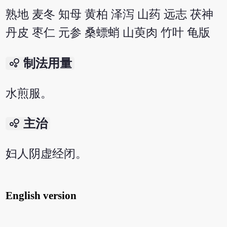
熟地 麦冬 知母 黄柏 泽泻 山药 远志 茯神
丹皮 枣仁 元参 桑螵蛸 山萸肉 竹叶 龟版
bubble_chart
制法用量
水煎服。
bubble_chart
主治
妇人阴虚经闭。
English version