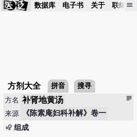
医 砭
menu
数据库
电子书
关于
联络我
方剂大全
拼音
搜寻
subject
补肾地黄汤
方名
《陈素庵妇科补解》卷一
来源
bubble_chart
组成