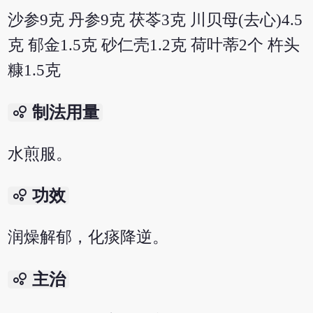
沙参9克 丹参9克 茯苓3克 川贝母(去心)4.5
克 郁金1.5克 砂仁壳1.2克 荷叶蒂2个 杵头
糠1.5克
bubble_chart
制法用量
水煎服。
bubble_chart
功效
润燥解郁，化痰降逆。
bubble_chart
主治