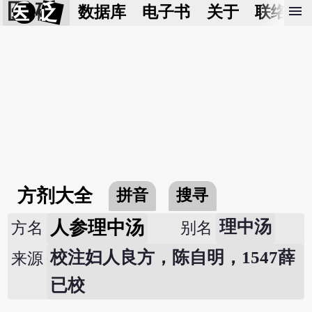
医 砭
menu
数据库
电子书
关于
联络我
方剂大全
拼音
搜寻
人参理中汤
理中汤
方名
别名
校注妇人良方，陈自明，1547薛
来源
已校