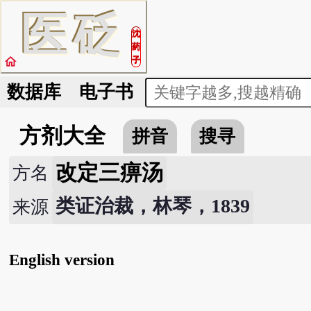
医
砭
沈
药
home
子
数据库
电子书
方剂大全
拼音
搜寻
改定三痹汤
方名
类证治裁，林琴，1839
来源
English version