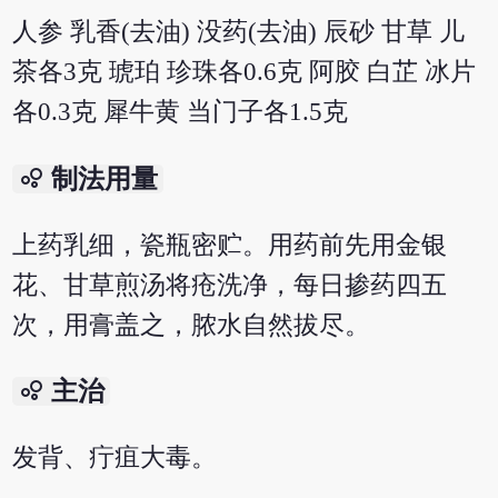
人参 乳香(去油) 没药(去油) 辰砂 甘草 儿
茶各3克 琥珀 珍珠各0.6克 阿胶 白芷 冰片
各0.3克 犀牛黄 当门子各1.5克
bubble_chart
制法用量
上药乳细，瓷瓶密贮。用药前先用金银
花、甘草煎汤将疮洗净，每日掺药四五
次，用膏盖之，脓水自然拔尽。
bubble_chart
主治
发背、疔疽大毒。