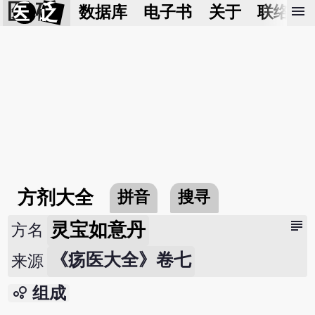
医 砭
menu
数据库
电子书
关于
联络我
方剂大全
拼音
搜寻
subject
灵宝如意丹
方名
《疡医大全》卷七
来源
bubble_chart
组成