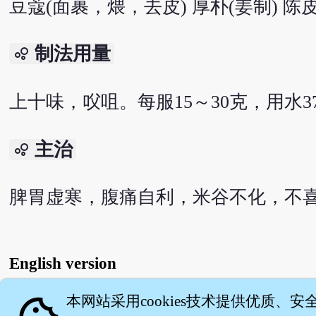
豆蔻(面裹，煨，去皮) 厚朴(姜制) 陈
制法用量
bubble_chart
上十味，㕮咀。每服15～30克，用水
主治
bubble_chart
脾胃虚寒，腹痛自利，米谷不化，不
English version
本网站采用cookies技术提供优质、安