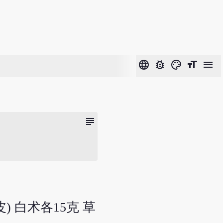
language
bug_report
color_lens
format_size
menu
subject
) 白术各15克 草