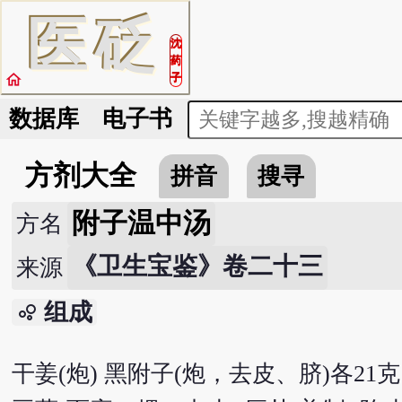
医
砭
沈
药
home
子
数据库
电子书
方剂大全
拼音
搜寻
附子温中汤
方名
《卫生宝鉴》卷二十三
来源
组成
bubble_chart
干姜(炮) 黑附子(炮，去皮、脐)各21克 