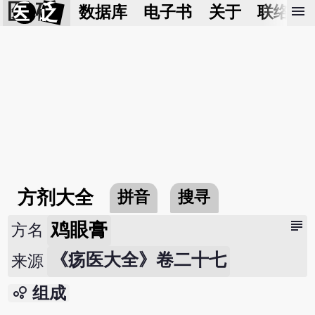
医 砭
menu
数据库
电子书
关于
联络我
方剂大全
拼音
搜寻
subject
鸡眼膏
方名
《疡医大全》卷二十七
来源
bubble_chart
组成