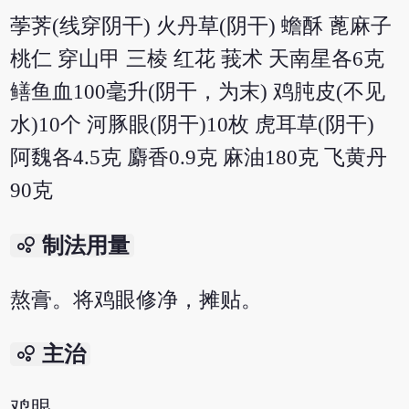
荸荠(线穿阴干) 火丹草(阴干) 蟾酥 蓖麻子
桃仁 穿山甲 三棱 红花 莪术 天南星各6克
鳝鱼血100毫升(阴干，为末) 鸡肫皮(不见
水)10个 河豚眼(阴干)10枚 虎耳草(阴干)
阿魏各4.5克 麝香0.9克 麻油180克 飞黄丹
90克
bubble_chart
制法用量
熬膏。将鸡眼修净，摊贴。
bubble_chart
主治
鸡眼。