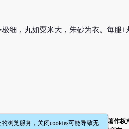
令极细，丸如粟米大，朱砂为衣。每服1
于
联络我们
服务条款
隐私权条款
著作权
|
|
|
|
全的浏览服务，关闭cookies可能导致无