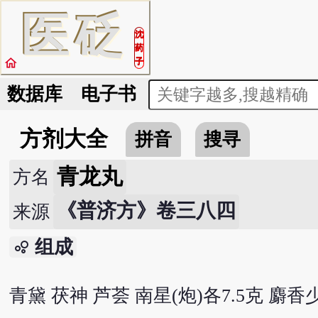
医
砭
沈
药
home
子
数据库
电子书
方剂大全
拼音
搜寻
青龙丸
方名
《普济方》卷三八四
来源
组成
bubble_chart
青黛 茯神 芦荟 南星(炮)各7.5克 麝香少