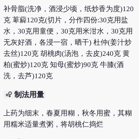
补骨脂(洗净，酒浸少顷，纸炒香为度)120
克 萆薢120克(切片，分作四份:30克用盐
水，30克用童便，30克用米泔水，30克用
无灰好酒，各浸一宿，晒干) 杜仲(姜汁炒
去丝)120克 胡桃肉(汤泡，去皮)240克 黄
柏(蜜炒)120克 知母(蜜炒)90克 牛膝(酒
洗，去芦)120克
bubble_chart
制法用量
上药为细末，春夏用糊，秋冬用蜜，其糊
用糯米适量煮粥，将胡桃仁捣烂