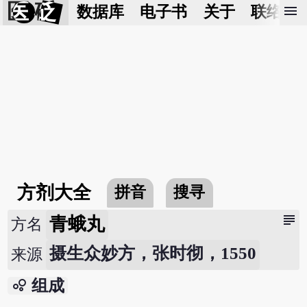
医 砭
menu
数据库
电子书
关于
联络我
方剂大全
拼音
搜寻
subject
青蛾丸
方名
摄生众妙方，张时彻，1550
来源
bubble_chart
组成