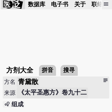
医 砭
menu
数据库
电子书
关于
联络我
方剂大全
拼音
搜寻
subject
青黛散
方名
《太平圣惠方》卷九十二
来源
bubble_chart
组成