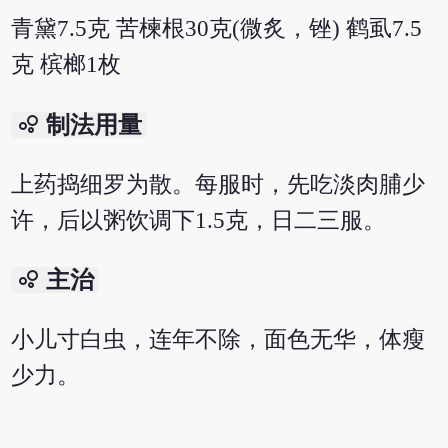
青黛7.5克 苦楝根30克(微炙，锉) 鹤虱7.5
克 槟榔1枚
bubble_chart
制法用量
上药捣细罗为散。每服时，先吃淡肉脯少
许，后以粥饮调下1.5克，日二三服。
bubble_chart
主治
小儿寸白虫，连年不除，面色无华，体瘦
少力。