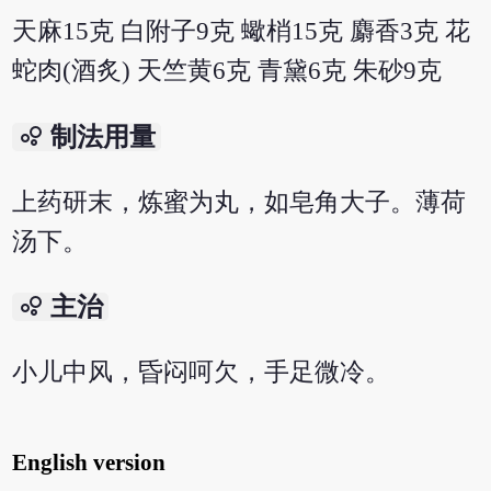
天麻15克 白附子9克 蠍梢15克 麝香3克 花
蛇肉(酒炙) 天竺黄6克 青黛6克 朱砂9克
bubble_chart
制法用量
上药研末，炼蜜为丸，如皂角大子。薄荷
汤下。
bubble_chart
主治
小儿中风，昏闷呵欠，手足微冷。
English version