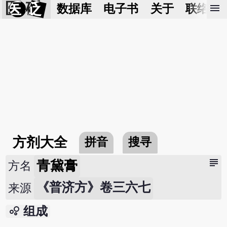
医 砭
menu
数据库
电子书
关于
联络我
方剂大全
拼音
搜寻
subject
青黛膏
方名
《普济方》卷三六七
来源
bubble_chart
组成