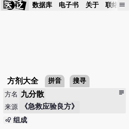
医 砭
menu
数据库
电子书
关于
联络我
方剂大全
拼音
搜寻
subject
九分散
方名
《急救应验良方》
来源
bubble_chart
组成