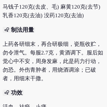
马钱子120克(去皮、毛) 麻黄120克(去节)
乳香120克(去油) 没药120克(去油)
bubble_chart
制法用量
上药各研细末，再合研极细，瓷瓶收贮，
勿令泄气。每服2.7克，黄酒调下。服后如
觉心中不安，周身发麻，此是药力行动，
勿恐。外伤青肿者，用烧酒调涂；已破
者，用细末干撒。
bubble_chart
功效
活血，祛瘀，止痛。