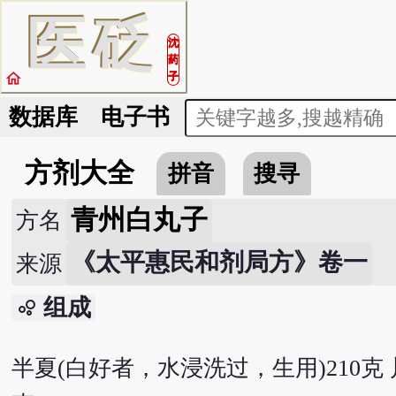
医
砭
沈
药
home
子
数据库
电子书
方剂大全
拼音
搜寻
青州白丸子
方名
《太平惠民和剂局方》卷一
来源
组成
bubble_chart
半夏(白好者，水浸洗过，生用)210克 川