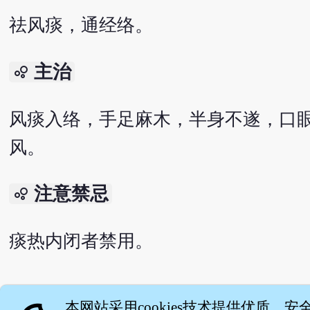
祛风痰，通经络。
主治
bubble_chart
风痰入络，手足麻木，半身不遂，口
风。
注意禁忌
bubble_chart
痰热内闭者禁用。
English version
本网站采用cookies技术提供优质、安