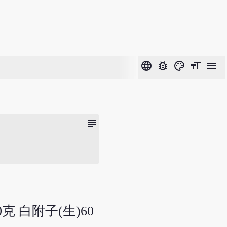
language
bug_report
color_lens
format_size
menu
subject
克 白附子(生)60