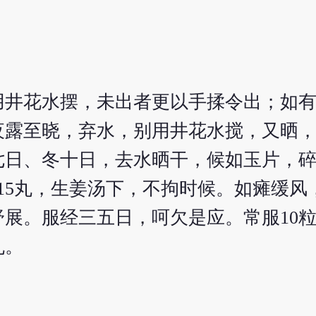
用井花水摆，未出者更以手揉令出；如
夜露至晓，弃水，别用井花水搅，又晒
七日、冬十日，去水晒干，候如玉片，
15丸，生姜汤下，不拘时候。如瘫缓风，
展。服经三五日，呵欠是应。常服10
丸。