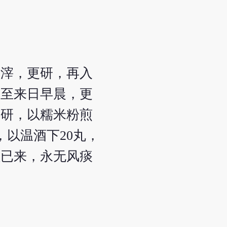
有滓，更研，再入
，至来日早晨，更
碎研，以糯米粉煎
以温酒下20丸，
粒已来，永无风痰