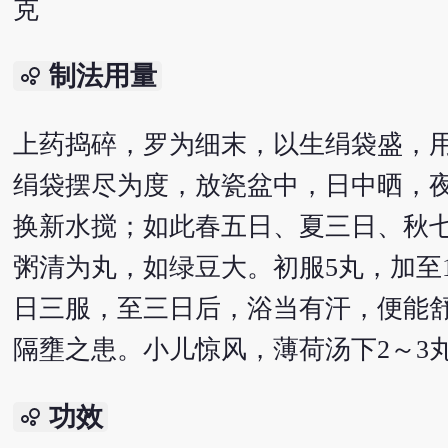
克
制法用量
bubble_chart
上药捣碎，罗为细末，以生绢袋盛，
绢袋摆尽为度，放瓷盆中，日中晒，
换新水搅；如此春五日、夏三日、秋
粥清为丸，如绿豆大。初服5丸，加至
日三服，至三日后，浴当有汗，便能舒
隔壅之患。小儿惊风，薄荷汤下2～3
功效
bubble_chart