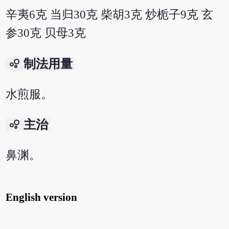
辛夷6克 当归30克 柴胡3克 炒栀子9克 玄
参30克 贝母3克
bubble_chart
制法用量
水煎服。
bubble_chart
主治
鼻渊。
English version