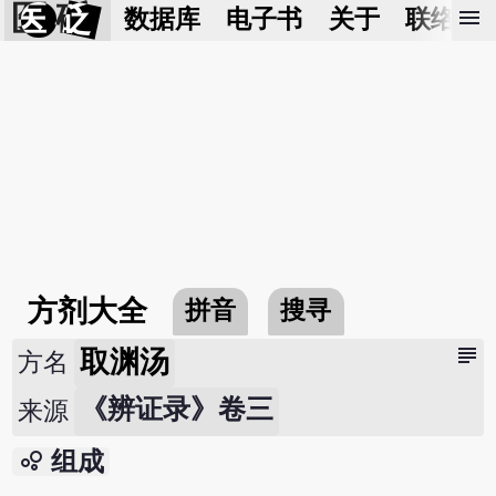
医 砭
menu
数据库
电子书
关于
联络我
方剂大全
拼音
搜寻
subject
取渊汤
方名
《辨证录》卷三
来源
bubble_chart
组成