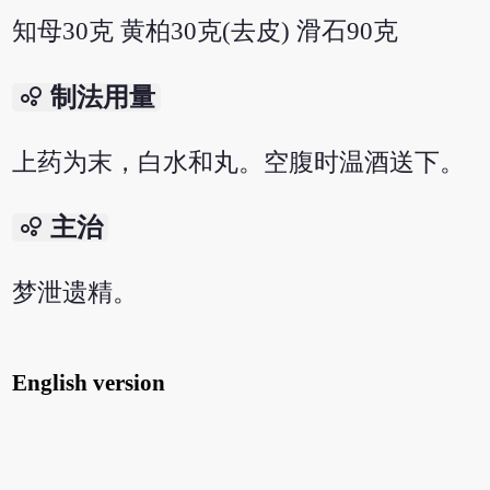
知母30克 黄柏30克(去皮) 滑石90克
bubble_chart
制法用量
上药为末，白水和丸。空腹时温酒送下。
bubble_chart
主治
梦泄遗精。
English version