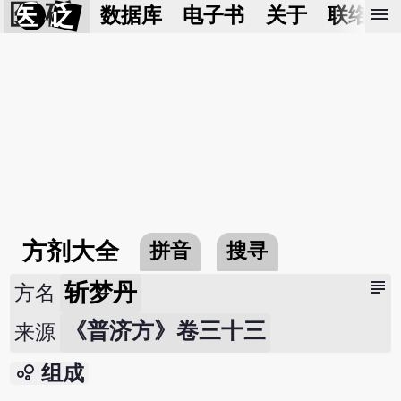
医 砭
menu
数据库
电子书
关于
联络我
方剂大全
拼音
搜寻
subject
斩梦丹
方名
《普济方》卷三十三
来源
bubble_chart
组成