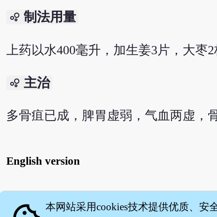
制法用量
bubble_chart
上药以水400毫升，加生姜3片，大枣2
主治
bubble_chart
多骨疽已成，脾胃虚弱，气血两虚，
English version
关
本网站采用cookies技术提供优质、安