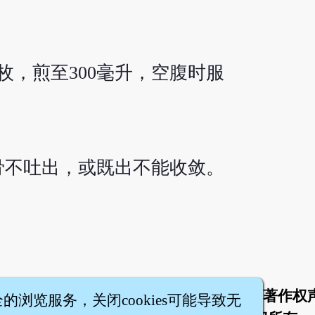
枚，煎至300毫升，空腹时服
骨不吐出，或既出不能收敛。
于
联络我们
服务条款
隐私权条款
著作权
|
|
|
|
全的浏览服务，关闭cookies可能导致无