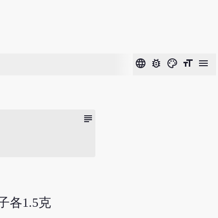
language
bug_report
color_lens
format_size
menu
subject
子各1.5克