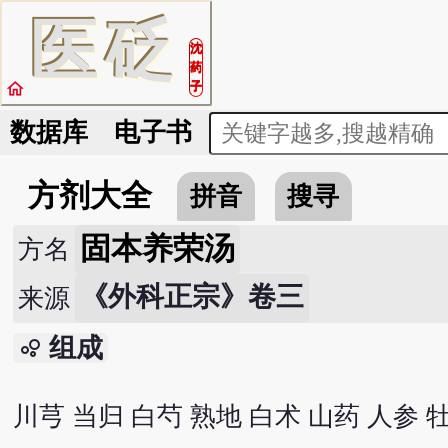
医
砭
沈
药
home
子
数据库
电子书
方剂大全
拼音
搜寻
固本养荣汤
方名
《外科正宗》卷三
来源
组成
bubble_chart
川芎 当归 白芍 熟地 白术 山药 人参 