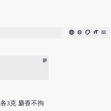
language
bug_report
color_lens
format_size
menu
subject
川芎各3克 麝香不拘