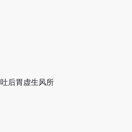
由吐后胃虚生风所