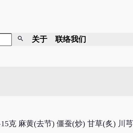
search
关于
联络我们
5克 麻黄(去节) 僵蚕(炒) 甘草(炙) 