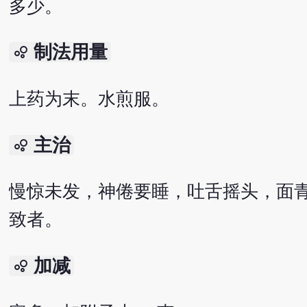
多少。
制法用量
bubble_chart
上药为末。水煎服。
主治
bubble_chart
慢惊未发，神倦要睡，吐舌摇头，面
致者。
加减
bubble_chart