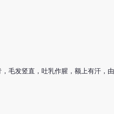
青，毛发竖直，吐乳作腥，额上有汗，