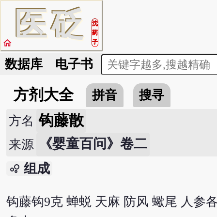
医
砭
沈
药
home
子
数据库
电子书
方剂大全
拼音
搜寻
钩藤散
方名
《婴童百问》卷二
来源
组成
bubble_chart
钩藤钩9克 蝉蜕 天麻 防风 蠍尾 人参各1