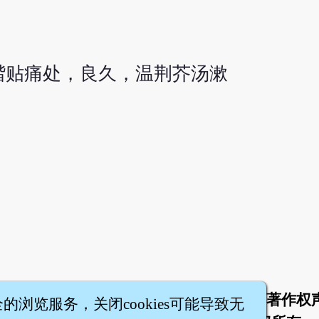
克揩贴痛处，良久，温荆芥汤漱
于
联络我们
服务条款
隐私权条款
著作权
|
|
|
|
全的浏览服务，关闭cookies可能导致无