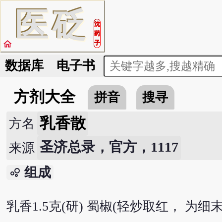
医
砭
沈
药
home
子
数据库
电子书
方剂大全
拼音
搜寻
乳香散
方名
圣济总录，官方，1117
来源
组成
bubble_chart
乳香1.5克(研) 蜀椒(轻炒取红， 为细末