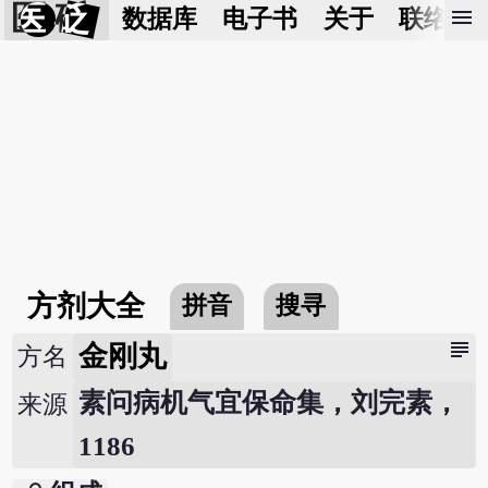
医 砭
menu
数据库
电子书
关于
联络我
方剂大全
拼音
搜寻
subject
金刚丸
方名
素问病机气宜保命集，刘完素，
来源
1186