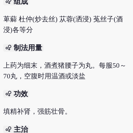
bubble_chart
组成
萆薢 杜仲(炒去丝) 苁蓉(洒浸) 菟丝子(酒
浸)各等分
bubble_chart
制法用量
上药为细末，酒煮猪腰子为丸。每服50～
70丸，空腹时用温酒或淡盐
bubble_chart
功效
填精补肾，强筋壮骨。
bubble_chart
主治