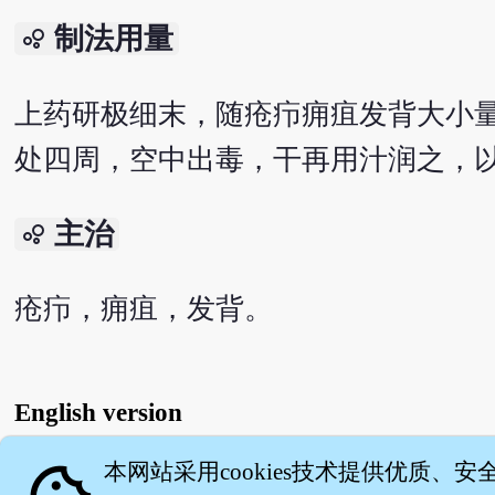
制法用量
bubble_chart
上药研极细末，随疮疖痈疽发背大小
处四周，空中出毒，干再用汁润之，
主治
bubble_chart
疮疖，痈疽，发背。
English version
本网站采用cookies技术提供优质、安