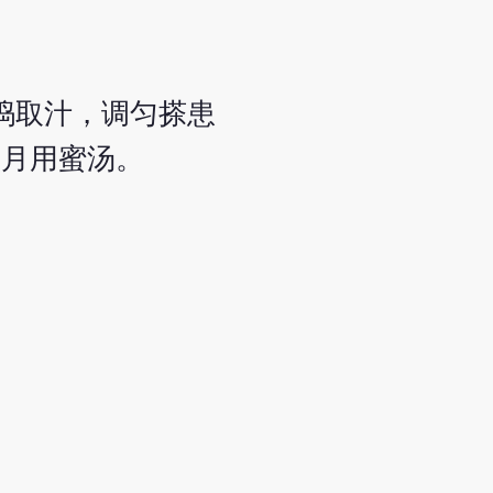
捣取汁，调匀搽患
各月用蜜汤。