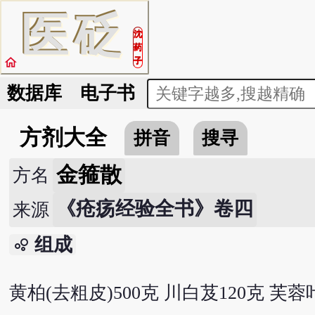
医
砭
沈
药
home
子
数据库
电子书
方剂大全
拼音
搜寻
金箍散
方名
《疮疡经验全书》卷四
来源
组成
bubble_chart
黄柏(去粗皮)500克 川白芨120克 芙蓉叶