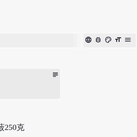
language
bug_report
color_lens
format_size
menu
subject
蔹250克