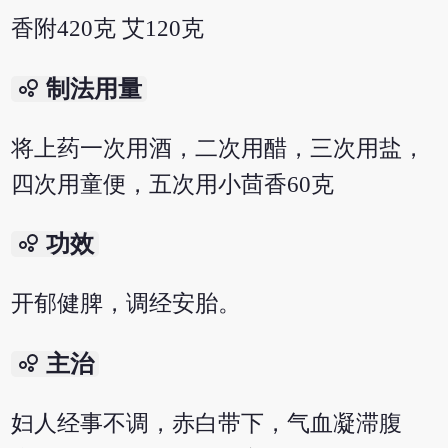
香附420克 艾120克
bubble_chart
制法用量
将上药一次用酒，二次用醋，三次用盐，
四次用童便，五次用小茴香60克
bubble_chart
功效
开郁健脾，调经安胎。
bubble_chart
主治
妇人经事不调，赤白带下，气血凝滞腹