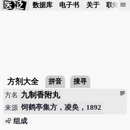
医 砭
menu
数据库
电子书
关于
联络我
方剂大全
拼音
搜寻
subject
九制香附丸
方名
饲鹤亭集方，凌奂，1892
来源
bubble_chart
组成