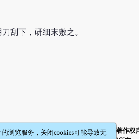
用刀刮下，研细末敷之。
于
联络我们
服务条款
隐私权条款
著作权
|
|
|
|
全的浏览服务，关闭cookies可能导致无