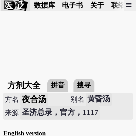
医 砭
menu
数据库
电子书
关于
联络我
方剂大全
拼音
搜寻
夜合汤
黄昏汤
方名
别名
圣济总录，官方，1117
来源
English version