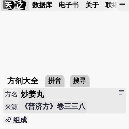
医 砭
menu
数据库
电子书
关于
联络我
方剂大全
拼音
搜寻
subject
炒姜丸
方名
《普济方》卷三三八
来源
bubble_chart
组成