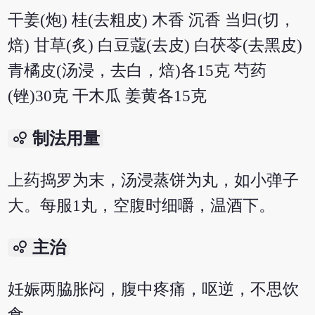
干姜(炮) 桂(去粗皮) 木香 沉香 当归(切，
焙) 甘草(炙) 白豆蔻(去皮) 白茯苓(去黑皮)
青橘皮(汤浸，去白，焙)各15克 芍药
(锉)30克 干木瓜 姜黄各15克
bubble_chart
制法用量
上药捣罗为末，汤浸蒸饼为丸，如小弹子
大。每服1丸，空腹时细嚼，温酒下。
bubble_chart
主治
妊娠两脇胀闷，腹中疼痛，呕逆，不思饮
食。